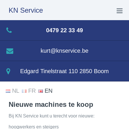
KN Service
0479 22 33 49
Herstellingen
kurt@knservice.be
Te koop nieuw
Edgard Tinelstraat 110 2850 Boom
Te koop tweedehands
NL
FR
EN
Festivalservice
Nieuwe machines te koop
Crown
Bij KN Service kunt u terecht voor nieuwe:
hoogwerkers en steigers